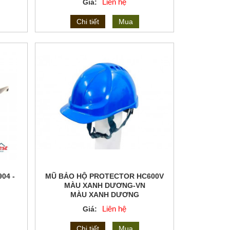
Liên hệ
Giá:
Chi tiết
Mua
04 -
MŨ BẢO HỘ PROTECTOR HC600V
MÀU XANH DƯƠNG-VN
MÀU XANH DƯƠNG
Liên hệ
Giá:
Chi tiết
Mua