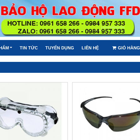
PHẨM
TIN TỨC
TUYỂN DỤNG
LIÊN HỆ
GIỎ HÀNG