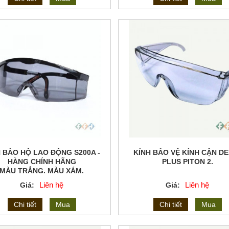
 BẢO HỘ LAO ĐỘNG S200A -
KÍNH BẢO VỆ KÍNH CẬN D
HÀNG CHÍNH HÃNG
PLUS PITON 2.
MÀU TRẮNG, MÀU XÁM.
Liên hệ
Liên hệ
Giá:
Giá:
Chi tiết
Mua
Chi tiết
Mua