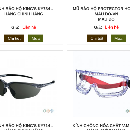
NH BẢO HỘ KING'S KY734 -
MŨ BẢO HỘ PROTECTOR HC
HÀNG CHÍNH HÃNG
MÀU ĐỎ-VN
MÀU ĐỎ
Liên hệ
Liên hệ
Giá:
Giá:
Chi tiết
Mua
Chi tiết
Mua
NH BẢO HỘ KING'S KY714 -
KÍNH CHỐNG HÓA CHẤT V-M