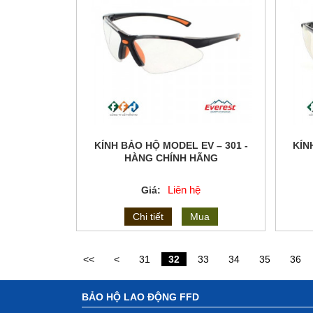
KÍNH BẢO HỘ MODEL EV – 301 -
KÍN
HÀNG CHÍNH HÃNG
Liên hệ
Giá:
Chi tiết
Mua
<<
<
31
32
33
34
35
36
BẢO HỘ LAO ĐỘNG FFD