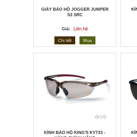
GIÀY BẢO HỘ JOGGER JUMPER
KÍ
S3 SRC
Liên hệ
Giá:
Chi tiết
Mua
KÍNH BẢO HỘ KING'S KY733 -
KÍ