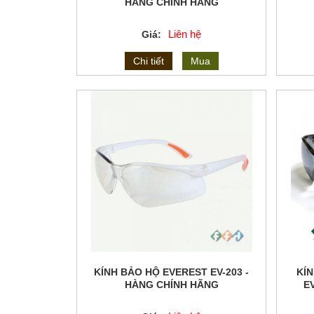
HÀNG CHÍNH HÃNG
Liên hệ
Giá:
Chi tiết
Mua
KÍNH BẢO HỘ EVEREST EV-203 -
KÍ
HÀNG CHÍNH HÃNG
E