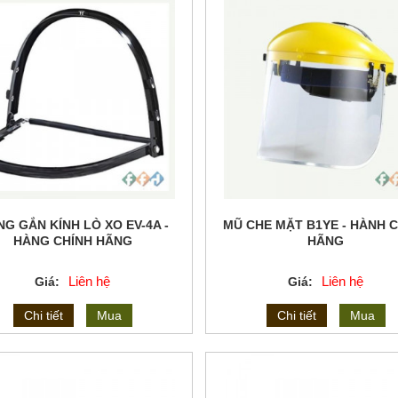
G GẮN KÍNH LÒ XO EV-4A -
MŨ CHE MẶT B1YE - HÀNH 
HÀNG CHÍNH HÃNG
HÃNG
Liên hệ
Liên hệ
Giá:
Giá:
Chi tiết
Mua
Chi tiết
Mua