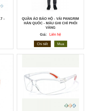
7 -
QUẦN ÁO BẢO HỘ - VẢI PANGRIM
HÀN QUỐC - MÀU GHI CHÌ PHỐI
VÀNG
M-16
Liên hệ
Giá:
Chi tiết
Mua