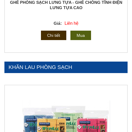
GHẾ PHÒNG SẠCH LƯNG TỰA - GHẾ CHỐNG TĨNH ĐIỆN
LƯNG TỰA CAO
Liên hệ
Giá:
Chi tiết
Mua
KHĂN LAU PHÒNG SẠCH