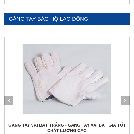
GĂNG TAY BẢO HỘ LAO ĐỘNG
GĂNG TAY VẢI BẠT TRẮNG - GĂNG TAY VẢI BẠT GIÁ TỐT
CHẤT LƯỢNG CAO