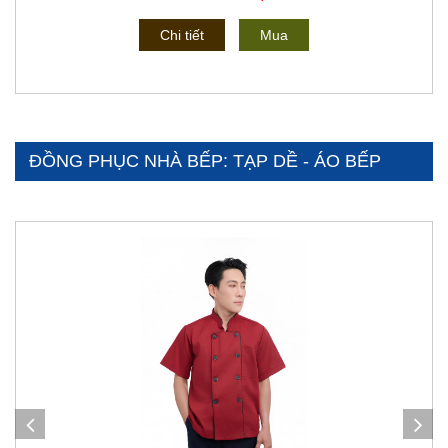
Chi tiết
Mua
ĐỒNG PHỤC NHÀ BẾP: TẠP DỀ - ÁO BẾP