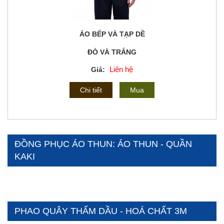
ÁO BẾP VÀ TẠP DỀ
ĐỎ VÀ TRẮNG
Liên hệ
Giá:
Chi tiết
Mua
ĐỒNG PHỤC ÁO THUN: ÁO THUN - QUẦN
KAKI
PHAO QUÂY THẤM DẦU - HOÁ CHẤT 3M