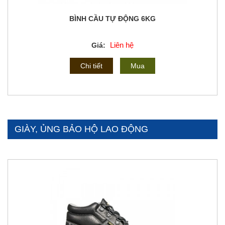
BÌNH CẦU TỰ ĐỘNG 6KG
Liên hệ
Giá:
Chi tiết
Mua
GIÀY, ỦNG BẢO HỘ LAO ĐỘNG