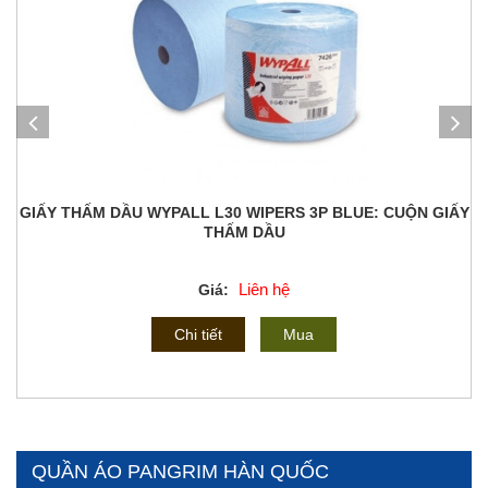
GIẤY THẤM DẦU WYPALL L30 WIPERS 3P BLUE: CUỘN GIẤY
THẤM DẦU
Liên hệ
Giá:
Chi tiết
Mua
QUẦN ÁO PANGRIM HÀN QUỐC