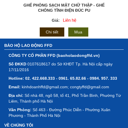
GHẾ PHÒNG SẠCH MẶT CHỮ THẬP - GHẾ
CHỐNG TĨNH ĐIỆN ĐÚC PU
Liên hệ
Giá:
Chi tiết
Mua
BẢO HỘ LAO ĐỘNG FFD
CÔNG TY CỔ PHẦN FFD (baoholaodongffd.vn)
Số ĐKKD
0107618617 do Sở KHĐT Tp. Hà Nội cấp ngày
17/11/2016
Hotline:
02. 422.668.333 - 0961. 65.82.66 - 0984. 957. 333
Email:
kinhdoanhffd@gmail.com; congtyffd@gmail.com
Địa chỉ:
Số nhà 48, ngõ 58, tổ 41, Phố Trần Bình, Phường Từ
Liêm, Thành phố Hà Nội
Văn Phòng:
Số 463 - Đường Phúc Diễn - Phường Xuân
Phương - Thành Phố Hà Nội
VỀ CHÚNG TÔI