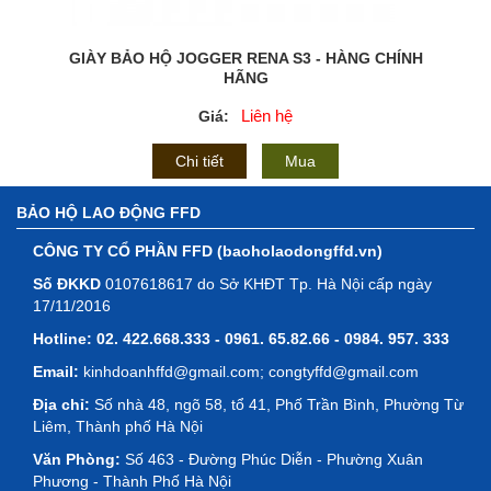
GIÀY BẢO HỘ JOGGER RENA S3 - HÀNG CHÍNH
HÃNG
Liên hệ
Giá:
Chi tiết
Mua
BẢO HỘ LAO ĐỘNG FFD
CÔNG TY CỔ PHẦN FFD (baoholaodongffd.vn)
Số ĐKKD
0107618617 do Sở KHĐT Tp. Hà Nội cấp ngày
17/11/2016
Hotline:
02. 422.668.333 - 0961. 65.82.66 - 0984. 957. 333
Email:
kinhdoanhffd@gmail.com; congtyffd@gmail.com
Địa chỉ:
Số nhà 48, ngõ 58, tổ 41, Phố Trần Bình, Phường Từ
Liêm, Thành phố Hà Nội
Văn Phòng:
Số 463 - Đường Phúc Diễn - Phường Xuân
Phương - Thành Phố Hà Nội