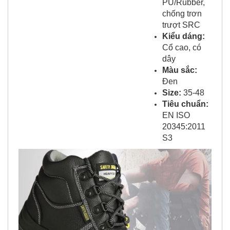
PU/Rubber,
chống trơn
trượt SRC
Kiểu dáng:
Cổ cao, có
dây
Màu sắc:
Đen
Size:
35-48
Tiêu chuẩn:
EN ISO
20345:2011
S3