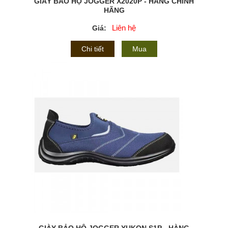
GIÀY BẢO HỘ JOGGER X2020P - HÀNG CHÍNH
HÃNG
Liên hệ
Giá:
Chi tiết
Mua