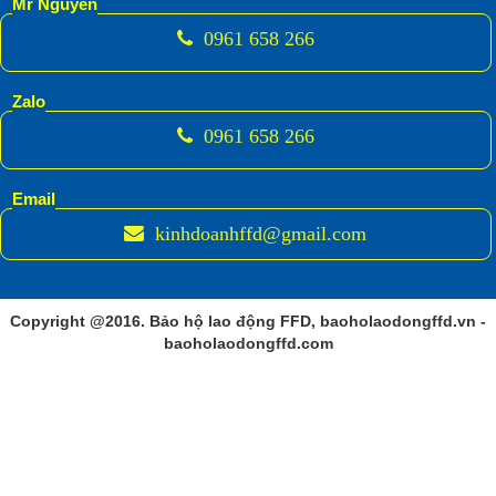
Mr Nguyên
0961 658 266
Zalo
0961 658 266
Email
kinhdoanhffd@gmail.com
Copyright @2016. Bảo hộ lao động FFD, baoholaodongffd.vn -
baoholaodongffd.com