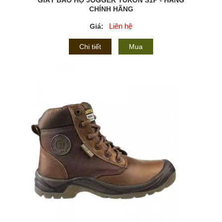
GIÀY BẢO HỘ JOGGER YUKON S1P - HÀNG
CHÍNH HÃNG
Liên hệ
Giá:
Chi tiết
Mua