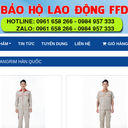
PHẨM
TIN TỨC
TUYỂN DỤNG
LIÊN HỆ
GIỎ HÀNG
PANGRIM HÀN QUỐC