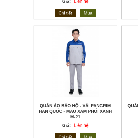
Liên hệ
Giá:
Chi tiết
Mua
QUẦN ÁO BẢO HỘ - VẢI PANGRIM
QUẦN
HÀN QUỐC - MÀU XÁM PHỐI XANH
M-21
Liên hệ
Giá:
Chi tiết
Mua