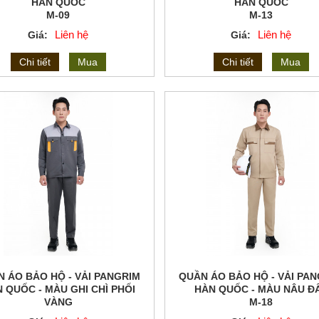
HÀN QUỐC
HÀN QUỐC
M-09
M-13
Liên hệ
Liên hệ
Giá:
Giá:
Chi tiết
Mua
Chi tiết
Mua
 ÁO BẢO HỘ - VẢI PANGRIM
QUẦN ÁO BẢO HỘ - VẢI PA
 QUỐC - MÀU GHI CHÌ PHỐI
HÀN QUỐC - MÀU NÂU Đ
VÀNG
M-18
M-16