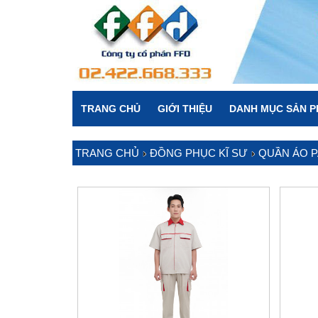
TRANG CHỦ
GIỚI THIỆU
DANH MỤC SẢN 
TRANG CHỦ
ĐỒNG PHỤC KĨ SƯ
QUẦN ÁO 