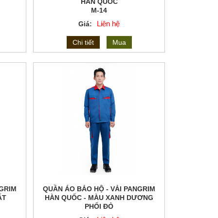
HÀN QUỐC
M-14
Liên hệ
Giá:
Chi tiết
Mua
NGRIM
QUẦN ÁO BẢO HỘ - VẢI PANGRIM
ẤT
HÀN QUỐC - MÀU XANH DƯƠNG
PHỐI ĐỎ
M-19