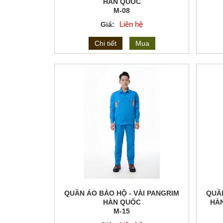
HÀN QUỐC
M-08
Liên hệ
Giá:
Chi tiết
Mua
QUẦN ÁO BẢO HỘ - VẢI PANGRIM
QUẦN
HÀN QUỐC
HÀN
M-15