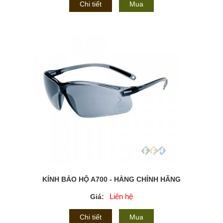
Chi tiết
Mua
KÍNH BẢO HỘ A700 - HÀNG CHÍNH HÃNG
Liên hệ
Giá:
Chi tiết
Mua