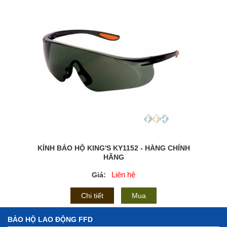
KÍNH BẢO HỘ KING'S KY1152 - HÀNG CHÍNH
HÃNG
Liên hệ
Giá:
Chi tiết
Mua
BẢO HỘ LAO ĐỘNG FFD