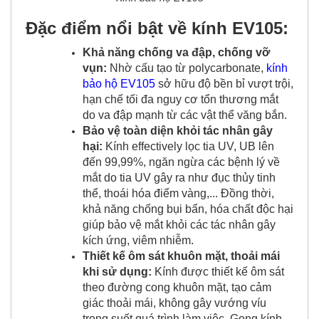
Đặc điểm nổi bật về kính EV105:
Khả năng chống va đập, chống vỡ
vụn:
Nhờ cấu tạo từ polycarbonate,
kính
bảo hộ EV105
sở hữu độ bền bỉ vượt trội,
hạn chế tối đa nguy cơ tổn thương mắt
do va đập mạnh từ các vật thể văng bắn.
Bảo vệ toàn diện khỏi tác nhân gây
hại:
Kính effectively lọc tia UV, UB lên
đến 99,99%, ngăn ngừa các bệnh lý về
mắt do tia UV gây ra như đục thủy tinh
thể, thoái hóa điểm vàng,... Đồng thời,
khả năng chống bụi bẩn, hóa chất độc hại
giúp bảo vệ mắt khỏi các tác nhân gây
kích ứng, viêm nhiễm.
Thiết kế ôm sát khuôn mặt, thoải mái
khi sử dụng:
Kính được thiết kế ôm sát
theo đường cong khuôn mặt, tạo cảm
giác thoải mái, không gây vướng víu
trong suốt quá trình làm việc. Gọng kính