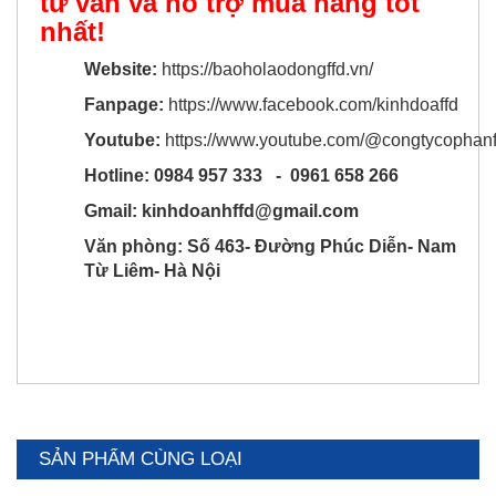
tư vấn và hỗ trợ mua hàng tốt
nhất!
Website:
https://baoholaodongffd.vn/
Fanpage:
https://www.facebook.com/kinhdoaffd
Youtube:
https://www.youtube.com/@congtycophan
Hotline: 0984 957 333 - 0961 658 266
Gmail: kinhdoanhffd@gmail.com
Văn phòng: Số 463- Đường Phúc Diễn- Nam
Từ Liêm- Hà Nội
SẢN PHẨM CÙNG LOẠI