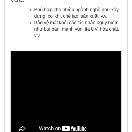
Phù hợp cho nhiều ngành nghề như xây
dựng, cơ khí, chế tạo, sản xuất, v.v.
Bảo vệ mắt khỏi các tác nhân nguy hiểm
như bụi bẩn, mảnh vụn, tia UV, hóa chất,
v.v.