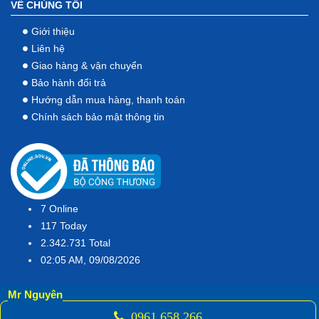
VỀ CHÚNG TÔI
Giới thiệu
Liên hệ
Giao hàng & vận chuyển
Bảo hành đổi trả
Hướng dẫn mua hàng, thanh toán
Chính sách bảo mật thông tin
7
Online
117
Today
2.342.731
Total
02:05 AM, 09/08/2026
Mr Nguyên
0961 658 266