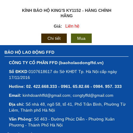
KÍNH BẢO HỘ KING'S KY1152 - HÀNG CHÍNH
HÃNG
Liên hệ
Giá:
Chi tiết
Mua
BẢO HỘ LAO ĐỘNG FFD
CÔNG TY CỔ PHẦN FFD (baoholaodongffd.vn)
Số ĐKKD
0107618617 do Sở KHĐT Tp. Hà Nội cấp ngày
17/11/2016
Hotline:
02. 422.668.333 - 0961. 65.82.66 - 0984. 957. 333
Email:
kinhdoanhffd@gmail.com; congtyffd@gmail.com
Địa chỉ:
Số nhà 48, ngõ 58, tổ 41, Phố Trần Bình, Phường Từ
Liêm, Thành phố Hà Nội
Văn Phòng:
Số 463 - Đường Phúc Diễn - Phường Xuân
Phương - Thành Phố Hà Nội