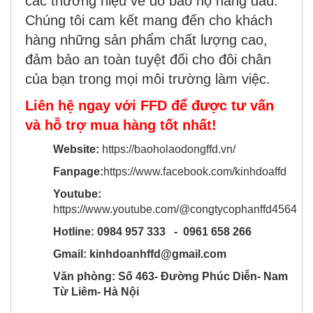
các thương hiệu về đồ bảo hộ hàng đầu.
Chúng tôi cam kết mang đến cho khách
hàng những sản phẩm chất lượng cao,
đảm bảo an toàn tuyệt đối cho đôi chân
của bạn trong mọi môi trường làm việc.
Liên hệ ngay với FFD để được tư vấn
và hỗ trợ mua hàng tốt nhất!
Website:
https://baoholaodongffd.vn/
Fanpage:
https://www.facebook.com/kinhdoaffd
Youtube:
https://www.youtube.com/@congtycophanffd4564
Hotline: 0984 957 333 - 0961 658 266
Gmail: kinhdoanhffd@gmail.com
Văn phòng: Số 463- Đường Phúc Diễn- Nam
Từ Liêm- Hà Nội