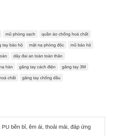
mũ phòng sạch
quần áo chống hoá chất
 tay bảo hộ
mặt nạ phòng độc
mũ bảo hộ
toàn
dây đai an toàn toàn thân
nạ hàn
găng tay cách điện
găng tay 3M
hoá chất
găng tay chống dầu
 PU bền bỉ, êm ái, thoải mái, đáp ứng