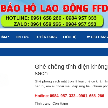
PHẨM
TIN TỨC
TUYỂN DỤNG
LIÊN HỆ
GIỎ HÀNG
Ghế chống tĩnh điện không
sạch
Ghế phòng sạch mặt tròn là loại ghế có khả nă
bền bỉ, êm ái, thoải mái, đáp ứng tiêu chuẩn phò
Hotline: 0984. 957. 333 - 0961. 658. 266
Tình trạng: Còn Hàng