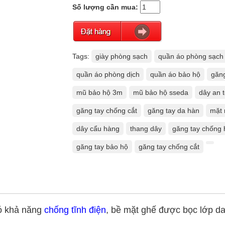
Số lượng cần mua:
Tags:
giày phòng sạch
quần áo phòng sạch
quần áo phòng dịch
quần áo bảo hộ
găng
mũ bảo hộ 3m
mũ bảo hộ sseda
dây an 
găng tay chống cắt
găng tay da hàn
mặt 
dây cẩu hàng
thang dây
găng tay chống 
găng tay bảo hộ
găng tay chống cắt
có khả năng
chống tĩnh điện
, bề mặt ghế được bọc lớp da