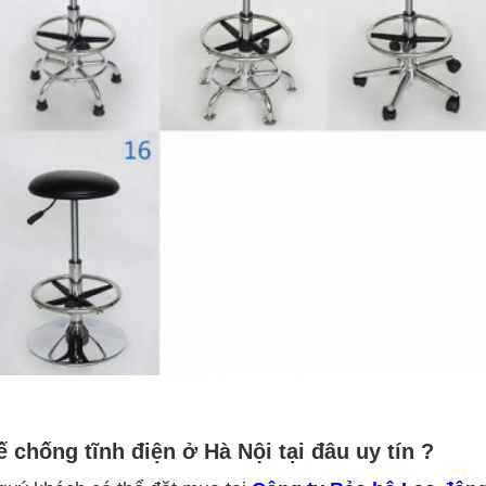
ế chống tĩnh điện
ở Hà Nội tại đâu
uy tín ?