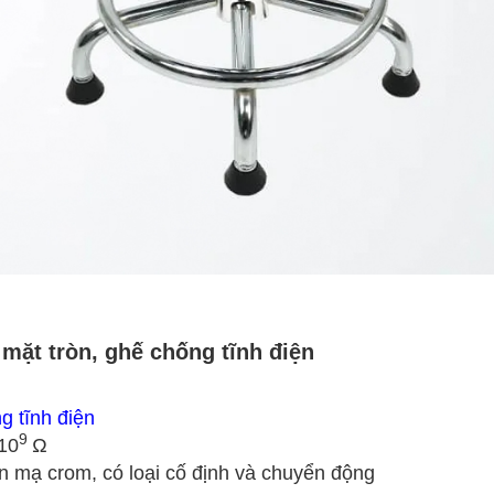
mặt tròn, ghế chống tĩnh điện
g tĩnh điện
9
10
Ω
n mạ crom, có loại cố định và chuyển động