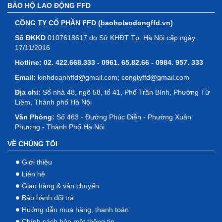
BẢO HỘ LAO ĐỘNG FFD
CÔNG TY CỔ PHẦN FFD (baoholaodongffd.vn)
Số ĐKKD
0107618617 do Sở KHĐT Tp. Hà Nội cấp ngày
17/11/2016
Hotline:
02. 422.668.333 - 0961. 65.82.66 - 0984. 957. 333
Email:
kinhdoanhffd@gmail.com; congtyffd@gmail.com
Địa chỉ:
Số nhà 48, ngõ 58, tổ 41, Phố Trần Bình, Phường Từ
Liêm, Thành phố Hà Nội
Văn Phòng:
Số 463 - Đường Phúc Diễn - Phường Xuân
Phương - Thành Phố Hà Nội
VỀ CHÚNG TÔI
Giới thiệu
Liên hệ
Giao hàng & vận chuyển
Bảo hành đổi trả
Hướng dẫn mua hàng, thanh toán
Chính sách bảo mật thông tin