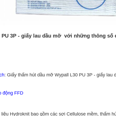
PU 3P - giấy lau dầu mỡ với những thông số c
ch
: Giấy thấm hút dầu mỡ Wypall L30 PU 3P - giấy lau
o động FFD
 liệu Hydroknit bao gồm các sợi Cellulose mềm, thấm hú