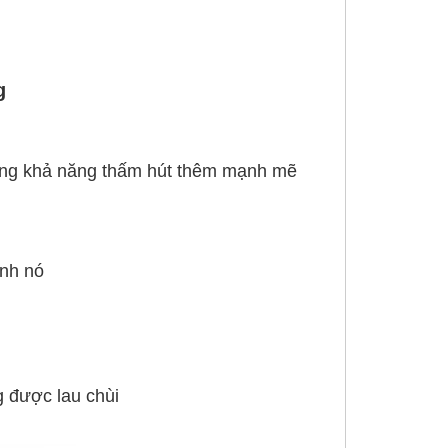
g
cường khả năng thấm hút thêm mạnh mẽ
ính nó
g được lau chùi