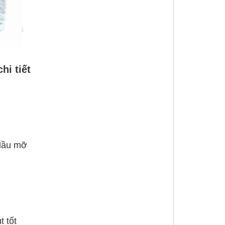
hi tiết
 dầu mỡ
t tốt