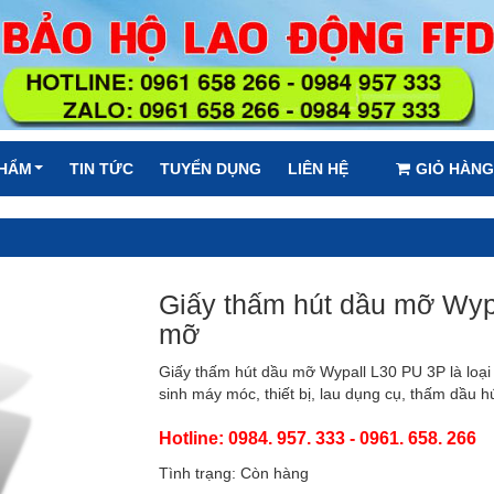
PHẨM
TIN TỨC
TUYỂN DỤNG
LIÊN HỆ
GIỎ HÀNG
Giấy thấm hút dầu mỡ Wypa
mỡ
Giấy thấm hút dầu mỡ Wypall L30 PU 3P là loại
sinh máy móc, thiết bị, lau dụng cụ, thấm dầu hú
Hotline: 0984. 957. 333 - 0961. 658. 266
Tình trạng: Còn hàng