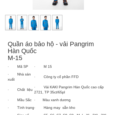
Quần áo bảo hộ - vải Pangrim
Hàn Quốc
M-15
· Mã SP
· M 15
· Nhà sản
· Công ty cổ phần FFD
xuất
· Vải KAKI Pangrim Hàn Quốc cao cấp
· Chất liệu
2721, TP 35ct/65pl
· Mầu Sắc
· Màu xanh dương
· Tình trạng
· Hàng may sẵn kho