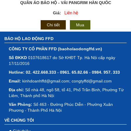
QUẦN ÁO BẢO HỘ - VẢI PANGRIM HÀN QUỐC
Liên hệ
Giá:
Chi tiết
Mua
BẢO HỘ LAO ĐỘNG FFD
CÔNG TY CỔ PHẦN FFD (baoholaodongffd.vn)
Số ĐKKD
0107618617 do Sở KHĐT Tp. Hà Nội cấp ngày
17/11/2016
Hotline:
02. 422.668.333 - 0961. 65.82.66 - 0984. 957. 333
Email:
kinhdoanhffd@gmail.com; congtyffd@gmail.com
Địa chỉ:
Số nhà 48, ngõ 58, tổ 41, Phố Trần Bình, Phường Từ
Liêm, Thành phố Hà Nội
Văn Phòng:
Số 463 - Đường Phúc Diễn - Phường Xuân
Phương - Thành Phố Hà Nội
VỀ CHÚNG TÔI