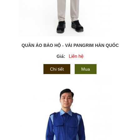
QUẦN ÁO BẢO HỘ - VẢI PANGRIM HÀN QUỐC
Liên hệ
Giá:
Chi tiết
Mua