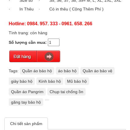
· Size số
· S5, S6, S7, S8, S9= M, L, XL, 2XL, 3XL
· In Thêu
· Có in thêu ( Cộng Thêm Phí )
Hotline: 0984. 957. 333 - 0961. 658. 266
Tình trạng: còn hàng
Số lượng cần mua:
Tags:
Quần áo bảo hộ
áo bảo hộ
Quần áo bảo vệ
giày bảo hộ
Kính bảo hộ
Mũ bảo hộ
Quần áo Pangrim
Chụp tai chống ồn
găng tay bảo hộ
Chi tiết sản phẩm