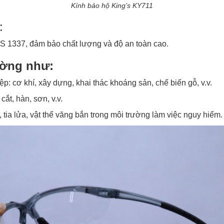
Kính bảo hộ King’s KY711
g:
 1337, đảm bảo chất lượng và độ an toàn cao.
ường như:
: cơ khí, xây dựng, khai thác khoáng sản, chế biến gỗ, v.v.
ắt, hàn, sơn, v.v.
 tia lửa, vật thể văng bắn trong môi trường làm việc nguy hiểm.