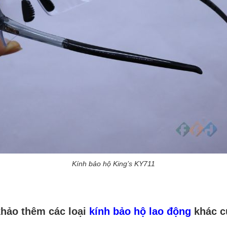
Kính bảo hộ King’s KY711
khảo thêm các loại
kính bảo hộ lao động
khác c