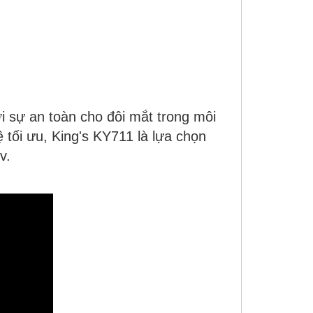
i sự an toàn cho đôi mắt trong môi
ệ tối ưu,
King's KY711
là lựa chọn
v.