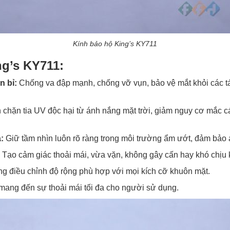
Kính bảo hộ King’s KY711
ng’s KY711:
n bỉ:
Chống va đập mạnh, chống vỡ vụn, bảo vệ mắt khỏi các tá
chặn tia UV độc hại từ ánh nắng mặt trời, giảm nguy cơ mắc cá
ả:
Giữ tầm nhìn luôn rõ ràng trong môi trường ẩm ướt, đảm bảo a
:
Tạo cảm giác thoải mái, vừa vặn, không gây cấn hay khó chịu k
g điều chỉnh độ rộng phù hợp với mọi kích cỡ khuôn mặt.
mang đến sự thoải mái tối đa cho người sử dụng.