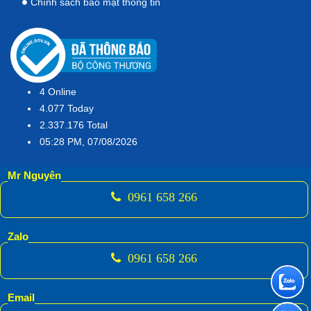
Chính sách bảo mật thông tin
4
Online
4.077
Today
2.337.176
Total
05:28 PM, 07/08/2026
Mr Nguyên
0961 658 266
Zalo
0961 658 266
Email