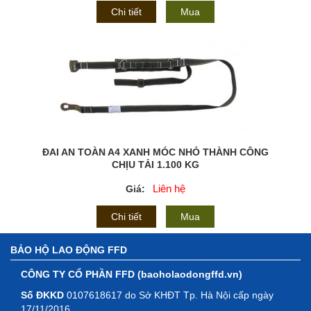
Chi tiết
Mua
ĐAI AN TOÀN A4 XANH MÓC NHỎ THÀNH CÔNG
CHỊU TẢI 1.100 KG
Liên hệ
Giá:
Chi tiết
Mua
BẢO HỘ LAO ĐỘNG FFD
CÔNG TY CỔ PHẦN FFD (baoholaodongffd.vn)
Số ĐKKD
0107618617 do Sở KHĐT Tp. Hà Nội cấp ngày
17/11/2016