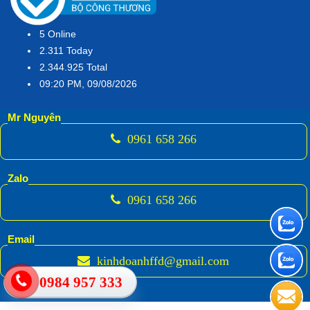
5
Online
2.311
Today
2.344.925
Total
09:20 PM, 09/08/2026
Mr Nguyên
0961 658 266
Zalo
0961 658 266
Email
kinhdoanhffd@gmail.com
0984 957 333