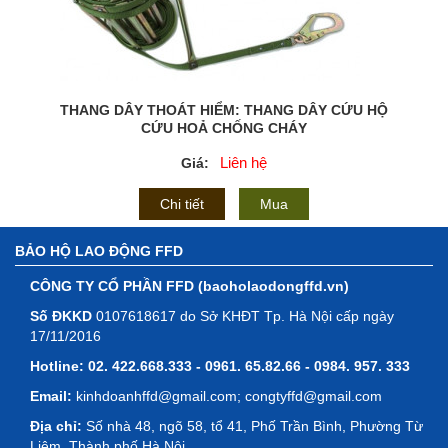
THANG DÂY THOÁT HIỂM: THANG DÂY CỨU HỘ
CỨU HOẢ CHỐNG CHÁY
Liên hệ
Giá:
Chi tiết
Mua
BẢO HỘ LAO ĐỘNG FFD
CÔNG TY CỔ PHẦN FFD (baoholaodongffd.vn)
Số ĐKKD
0107618617 do Sở KHĐT Tp. Hà Nội cấp ngày
17/11/2016
Hotline:
02. 422.668.333 - 0961. 65.82.66 - 0984. 957. 333
Email:
kinhdoanhffd@gmail.com; congtyffd@gmail.com
Địa chỉ:
Số nhà 48, ngõ 58, tổ 41, Phố Trần Bình, Phường Từ
Liêm, Thành phố Hà Nội