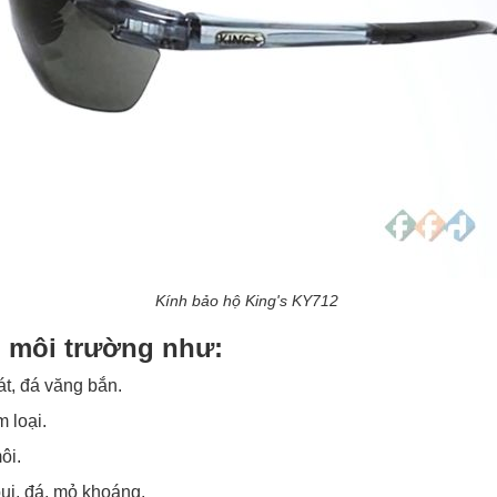
Kính bảo hộ King's KY712
 môi trường như:
át, đá văng bắn.
 loại.
ôi.
ụi, đá, mỏ khoáng.