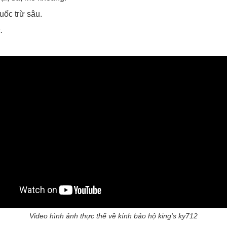
uốc trừ sâu.
.
Video hình ảnh thực thế về kính bảo hộ king's ky712