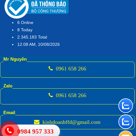
6
Online
8
Today
2.345.183
Total
12:08 AM, 10/08/2026
Mr Nguyên
0961 658 266
Zalo
0961 658 266
Email
kinhdoanhffd@gmail.com
0984 957 333