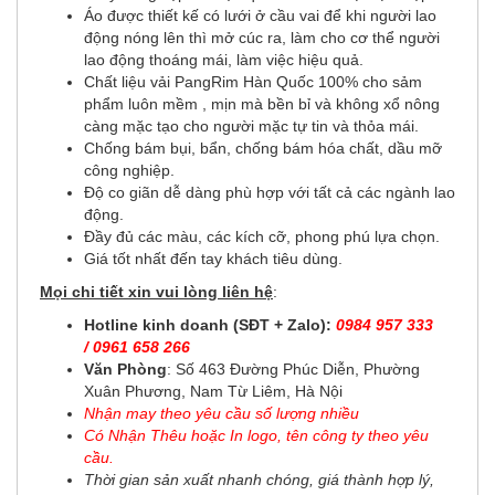
Áo được thiết kế có lưới ở cầu vai để khi người lao
động nóng lên thì mở cúc ra, làm cho cơ thể người
lao động thoáng mái, làm việc hiệu quả.
Chất liệu vải PangRim Hàn Quốc 100% cho sảm
phẩm luôn mềm , mịn mà bền bỉ và không xổ nông
càng mặc tạo cho người mặc tự tin và thỏa mái.
Chống bám bụi, bẩn, chống bám hóa chất, dầu mỡ
công nghiệp.
Độ co giãn dễ dàng phù hợp với tất cả các ngành lao
động.
Đầy đủ các màu, các kích cỡ, phong phú lựa chọn.
Giá tốt nhất đến tay khách tiêu dùng.
Mọi chi tiết xin vui lòng liên hệ
:
Hotline kinh doanh (SĐT + Zalo):
0984 957 333
/
0961 658 266
Văn Phòng
: Số 463 Đường Phúc Diễn, Phường
Xuân Phương, Nam Từ Liêm, Hà Nội
Nhận may theo yêu cầu số lượng nhiều
Có Nhận Thêu hoặc In logo, tên công ty theo yêu
cầu
.
Thời gian sản xuất nhanh chóng, giá thành hợp lý,