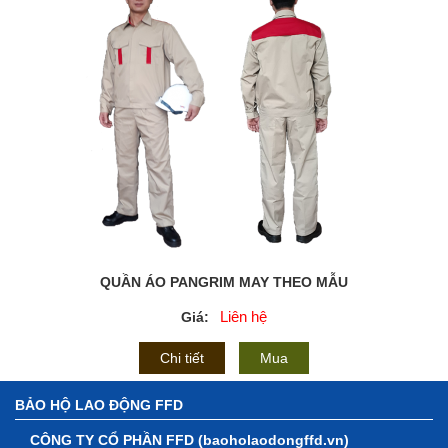
QUẦN ÁO PANGRIM MAY THEO MẪU
Liên hệ
Giá:
Chi tiết
Mua
BẢO HỘ LAO ĐỘNG FFD
CÔNG TY CỔ PHẦN FFD (baoholaodongffd.vn)