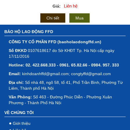
Liên hệ
Giá:
Chi tiết
Mua
BẢO HỘ LAO ĐỘNG FFD
CÔNG TY CỔ PHẦN FFD (baoholaodongffd.vn)
Số ĐKKD
0107618617 do Sở KHĐT Tp. Hà Nội cấp ngày
17/11/2016
Hotline:
02. 422.668.333 - 0961. 65.82.66 - 0984. 957. 333
Email:
kinhdoanhffd@gmail.com; congtyffd@gmail.com
Địa chỉ:
Số nhà 48, ngõ 58, tổ 41, Phố Trần Bình, Phường Từ
Liêm, Thành phố Hà Nội
Văn Phòng:
Số 463 - Đường Phúc Diễn - Phường Xuân
Phương - Thành Phố Hà Nội
VỀ CHÚNG TÔI
Giới thiệu