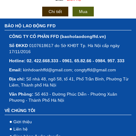
Chi tiết
Mua
BẢO HỘ LAO ĐỘNG FFD
CÔNG TY CỔ PHẦN FFD (baoholaodongffd.vn)
Số ĐKKD
0107618617 do Sở KHĐT Tp. Hà Nội cấp ngày
17/11/2016
Hotline:
02. 422.668.333 - 0961. 65.82.66 - 0984. 957. 333
Email:
kinhdoanhffd@gmail.com; congtyffd@gmail.com
Địa chỉ:
Số nhà 48, ngõ 58, tổ 41, Phố Trần Bình, Phường Từ
Liêm, Thành phố Hà Nội
Văn Phòng:
Số 463 - Đường Phúc Diễn - Phường Xuân
Phương - Thành Phố Hà Nội
VỀ CHÚNG TÔI
Giới thiệu
Liên hệ