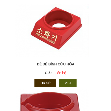
ĐẾ ĐỂ BÌNH CỨU HỎA
Liên hệ
Giá:
Chi tiết
Mua