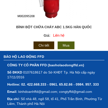
BÌNH BỘT CHỮA CHÁY ABC 1.5KG HÀN QUỐC
Liên hệ
Giá:
Chi tiết
Mua
BẢO HỘ LAO ĐỘNG FFD
CÔNG TY CỔ PHẦN FFD (baoholaodongffd.vn)
Số ĐKKD
0107618617 do Sở KHĐT Tp. Hà Nội cấp ngày
17/11/2016
Hotline:
02. 422.668.333 - 0961. 65.82.66 - 0984. 957. 333
Email:
kinhdoanhffd@gmail.com; congtyffd@gmail.com
Địa chỉ:
Số nhà 48, ngõ 58, tổ 41, Phố Trần Bình, Phường Từ
Liêm, Thành phố Hà Nội