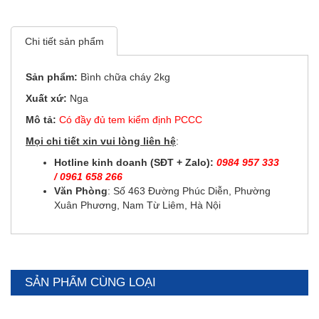
Chi tiết sản phẩm
Sản phẩm:
Bình chữa cháy 2kg
Xuất xứ:
Nga
Mô tả:
Có đầy đủ tem kiểm định PCCC
Mọi chi tiết xin vui lòng liên hệ
:
Hotline kinh doanh (SĐT + Zalo):
0984 957 333
/
0961 658 266
Văn Phòng
: Số 463 Đường Phúc Diễn, Phường
Xuân Phương, Nam Từ Liêm, Hà Nội
SẢN PHẨM CÙNG LOẠI