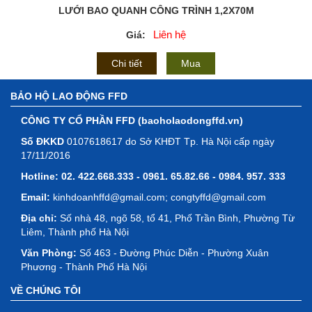
LƯỚI BAO QUANH CÔNG TRÌNH 1,2X70M
Liên hệ
Giá:
Chi tiết
Mua
BẢO HỘ LAO ĐỘNG FFD
CÔNG TY CỔ PHẦN FFD (baoholaodongffd.vn)
Số ĐKKD
0107618617 do Sở KHĐT Tp. Hà Nội cấp ngày
17/11/2016
Hotline:
02. 422.668.333 - 0961. 65.82.66 - 0984. 957. 333
Email:
kinhdoanhffd@gmail.com; congtyffd@gmail.com
Địa chỉ:
Số nhà 48, ngõ 58, tổ 41, Phố Trần Bình, Phường Từ
Liêm, Thành phố Hà Nội
Văn Phòng:
Số 463 - Đường Phúc Diễn - Phường Xuân
Phương - Thành Phố Hà Nội
VỀ CHÚNG TÔI