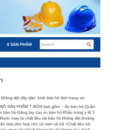
0 SẢN PHẨM
n
không dệt dầy dặn, kính bảo hộ thời trang xịn
BỘ SẢN PHẨM 7 MÓN bao gồm : -Áo bảo hộ-Quần
 bảo hộ-Găng tay cao su bảo hộ-Khẩu trang y tế 3
+Được may từ chất liệu vải bảo hộ không dệt,thoáng
ẩn size phù hợp cho cả nam và nữ +Chất liệu vải
 của virus gây bệnh,kháng khuẩn,kháng bụi -Kính