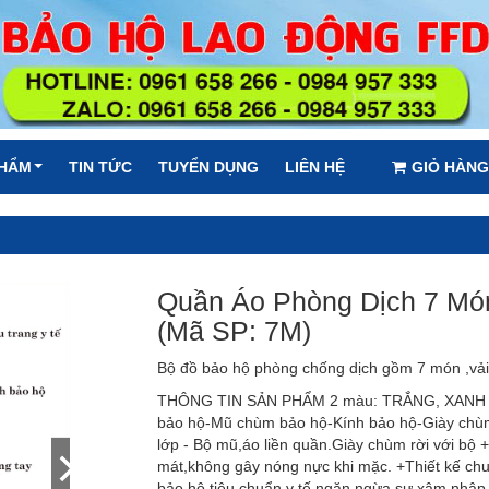
PHẨM
TIN TỨC
TUYỂN DỤNG
LIÊN HỆ
GIỎ HÀNG
Quần Áo Phòng Dịch 7 Mó
(Mã SP: 7M)
Bộ đồ bảo hộ phòng chống dịch gồm 7 món ,vải 
THÔNG TIN SẢN PHẨM 2 màu: TRẮNG, XANH 
bảo hộ-Mũ chùm bảo hộ-Kính bảo hộ-Giày chùm
lớp - Bộ mũ,áo liền quần.Giày chùm rời với bộ 
mát,không gây nóng nực khi mặc. +Thiết kế chu
bảo hộ tiêu chuẩn y tế,ngăn ngừa sự xâm nhập