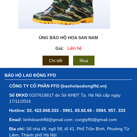
ỦNG BẢO HỘ HOA SAN NAM
Liên hệ
Giá:
Chi tiết
Mua
BẢO HỘ LAO ĐỘNG FFD
CÔNG TY CỔ PHẦN FFD (baoholaodongffd.vn)
Số ĐKKD
0107618617 do Sở KHĐT Tp. Hà Nội cấp ngày
17/11/2016
Hotline:
02. 422.668.333 - 0961. 65.82.66 - 0984. 957. 333
Email:
kinhdoanhffd@gmail.com; congtyffd@gmail.com
Địa chỉ:
Số nhà 48, ngõ 58, tổ 41, Phố Trần Bình, Phường Từ
Liêm, Thành phố Hà Nội