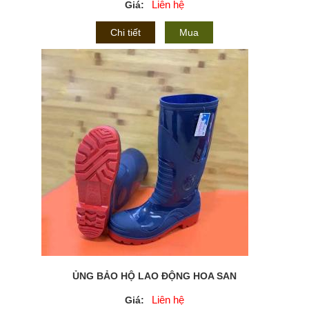
Liên hệ
Giá:
Chi tiết
Mua
ỦNG BẢO HỘ LAO ĐỘNG HOA SAN
Liên hệ
Giá: