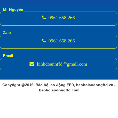
Mr Nguyên
0961 658 266
Zalo
0961 658 266
Email
kinhdoanhffd@gmail.com
Copyright @2016. Bảo hộ lao động FFD, baoholaodongffd.vn -
baoholaodongffd.com