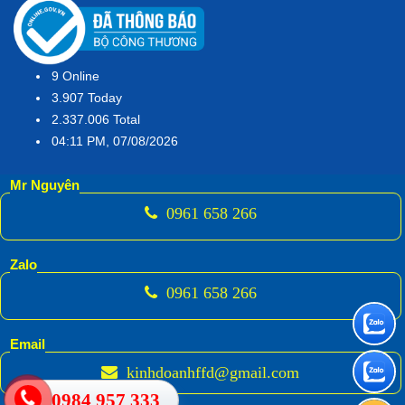
9
Online
3.907
Today
2.337.006
Total
04:11 PM, 07/08/2026
Mr Nguyên
0961 658 266
Zalo
0961 658 266
Email
kinhdoanhffd@gmail.com
0984 957 333