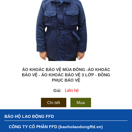
ÁO KHOÁC BẢO VỆ MÙA ĐÔNG -ÁO KHOÁC
BẢO VỆ - ÁO KHOÁC BẢO VỆ 3 LỚP - ĐỒNG
PHỤC BẢO VỆ
Liên hệ
Giá:
Chi tiết
Mua
BẢO HỘ LAO ĐỘNG FFD
CÔNG TY CỔ PHẦN FFD (baoholaodongffd.vn)