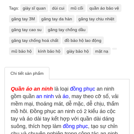
Tags:
giày sĩ quan
dùi cui
mũ cối
quần áo bảo vệ
găng tay 3M
găng tay da hàn
găng tay chịu nhiệt
găng tay cao su
găng tay chống dầu
găng tay chống hoá chất
đồ bảo hộ lao động
mũ bảo hộ
kính bảo hộ
giày bảo hộ
mặt nạ
Chi tiết sản phẩm
Quần áo an ninh
là loại
đồng phục
an ninh
gồm quần
an ninh
và
áo
, may theo cỡ số, vải
mềm mại, thoáng mát, dễ mặc, dễ chịu, thấm
mồ hôi. Đồng phục an ninh có 2 kiểu áo cộc
tay và áo dài tay kết hợp với quần dài dáng
suông, thích hợp làm
đồng phục
, tạo sự chỉn
chu và chuyên nghiệp trong công tác an ninh.