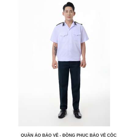
QUẦN ÁO BẢO VỆ - ĐỒNG PHỤC BẢO VỆ CỘC